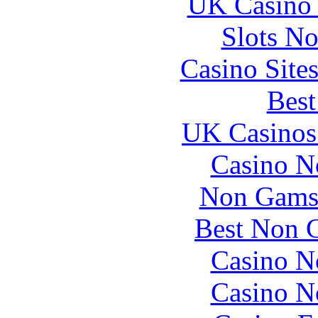
UK Casino
Slots N
Casino Site
Best
UK Casinos
Casino N
Non Gams
Best Non 
Casino N
Casino N