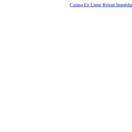
Casino En Ligne Retrait Immédia