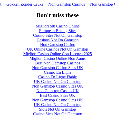
t
Gokken Zonder Cruks
Non Gamstop Casinos
Non Gamstop 
Don't miss these
Migliori Siti Casino Online
European Betting Sites
Casino Sites Not On Gamstop
Casinos Not On Gamstop
Non Gamstop Casino
UK Online Casinos Not On Gamstop
Migliori Casino Online Con Licenza 2025
Migliori Casino Online Non Aams
Best Non Gamstop Casinos
Non Gamstop Casino Sites UK
Casino En Ligne
Casino En Ligne Fiable
UK Casino Not On Gamstop
Non Gamstop Casino Sites UK
Non Gamstop Casino UK
Best Casino Sites UK
Non Gamstop Casino Sites UK
UK Casino Not On Gamstop
Slots Not On Gamstop
Casino Sites Not On Gamstop